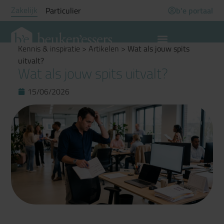
Zakelijk
Particulier
b'e portaal
Kennis & inspiratie
>
Artikelen
>
Wat als jouw spits
uitvalt?
Wat als jouw spits uitvalt?
15/06/2026