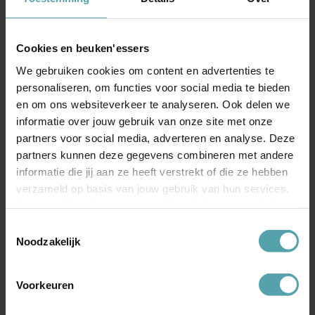
Weet jij wat er in jouw
Cookies en beuken'essers
bedrijf geregeld is?
We gebruiken cookies om content en advertenties te
personaliseren, om functies voor social media te bieden
en om ons websiteverkeer te analyseren. Ook delen we
We stellen ondernemers weleens de volgende vraag: stel
informatie over jouw gebruik van onze site met onze
dat jouw beste medewerker morgen uitvalt, wat staat er
partners voor social media, adverteren en analyse. Deze
dan voor hem of haar geregeld? En wat staat er voor jou
partners kunnen deze gegevens combineren met andere
geregeld?
informatie die jij aan ze heeft verstrekt of die ze hebben
Veel ondernemers die we spreken, hebben hun risico’s nooit
verzameld op basis van jouw gebruik van hun services.
echt op een rij gezet. De kosten van niets doen zijn bijna
Je gaat akkoord met onze cookies als je onze website
altijd groter dan de kosten van goed voorbereid zijn.
blijft gebruiken.
Toestemmingsselectie
Noodzakelijk
Bij beuken’essers helpen we MKB-ondernemers inzicht te
krijgen in hun situatie, zonder ingewikkeld jargon, zonder
verborgen agenda. Gewoon een helder gesprek over wat je
Voorkeuren
geregeld hebt, en wat niet. Afgestemd op jouw bedrijf en