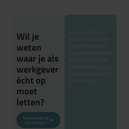
In onze whitepaper
Wil je
Grip op verzuim begint
weten
bij begrip
lees je wat
verzuim werkelijk kost,
waar je als
welke verplichtingen
werkgever
je hebt en hoe je stap
voor stap een steviger
écht op
fundament legt.
moet
letten?
Download de
whitepaper