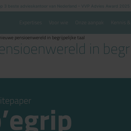
p 3 beste advieskantoor van Nederland – VVP Advies Award 2025
Expertises
Voor wie
Onze aanpak
Kennis & 
nieuwe pensioenwereld in begrijpelijke taal
nsioenwereld in begrij