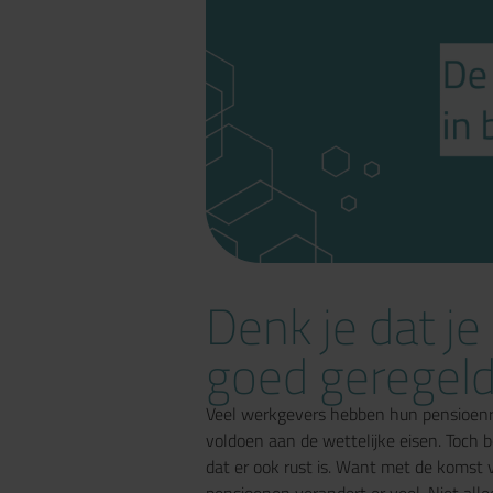
Denk je dat j
goed geregeld
Veel werkgevers hebben hun pensioenr
voldoen aan de wettelijke eisen. Toch 
dat er ook rust is. Want met de komst
pensioenen verandert er veel. Niet alle