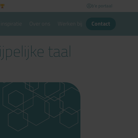
b'e portaal
inspiratie
Over ons
Werken bij
Contact
pelijke taal