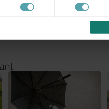
Verstuur
sant