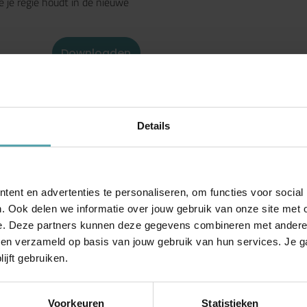
je regie houdt in de nieuwe
Downloaden
Details
ent en advertenties te personaliseren, om functies voor social
Blijf op de hoogte
. Ook delen we informatie over jouw gebruik van onze site met 
e. Deze partners kunnen deze gegevens combineren met andere in
Blijf geïnspireerd met nieuwe inzichten en adviezen die rust en
bben verzameld op basis van jouw gebruik van hun services. Je 
overzicht geven. Meld je aan voor onze nieuwsbrief.
ijft gebruiken.
Voorkeuren
Statistieken