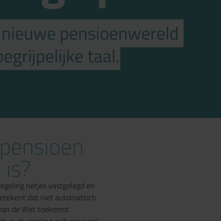
e pensioen
 is?
egeling netjes vastgelegd en
betekent dat niet automatisch
 van de Wet toekomst
en in de regeling zelf, maar ook