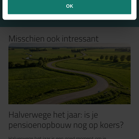
OK
Misschien ook intressant
Halverwege het jaar: is je
pensioenopbouw nog op koers?
Halverwege het jaar is een goed moment om je