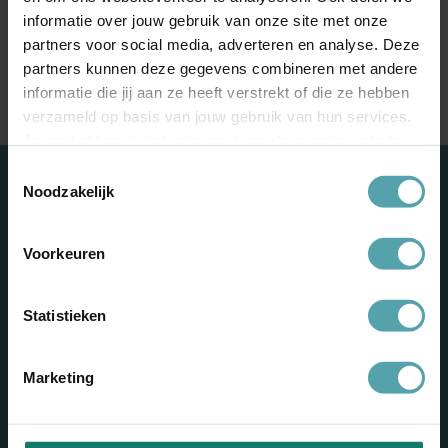
informatie over jouw gebruik van onze site met onze
partners voor social media, adverteren en analyse. Deze
partners kunnen deze gegevens combineren met andere
Delen:
informatie die jij aan ze heeft verstrekt of die ze hebben
verzameld op basis van jouw gebruik van hun services.
Je gaat akkoord met onze cookies als je onze website
blijft gebruiken.
Toestemmingsselectie
Noodzakelijk
Blijf op de hoogte
Voorkeuren
Blijf geïnspireerd met nieuwe inzichten en adviezen
die rust en overzicht geven. Meld je aan voor onze
Statistieken
nieuwsbrief.
Marketing
Verstuur