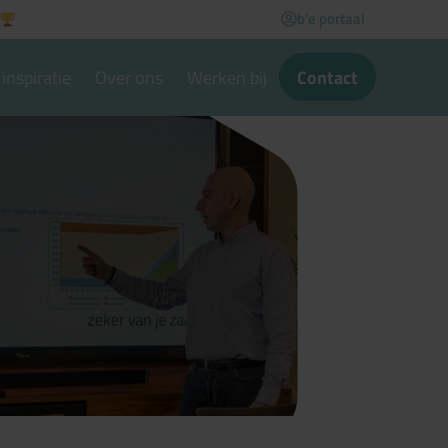
b'e portaal
inspiratie
Over ons
Werken bij
Contact