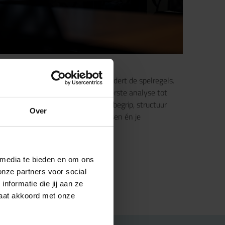
ust in roerige tijden
 Wet Toekomst Pensioenen verandert de spelregels.
j begeleiden je van A tot Z: van eerste analyse tot
ronding met sociale partners. Met begrip, structuur
Over
 oog voor de impact op jouw mensen én je
derneming.
 media te bieden en om ons
onze partners voor social
formatie die jij aan ze
gaat akkoord met onze