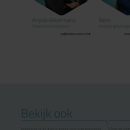
Anjola Akkermans
Bess
Ondernemersadviseur
Virtuele gelukregisseur
ssers.nl
aa@beuken-essers.nl
bess@beuken
Bekijk ook
Integraal risicomanagement
Verzui