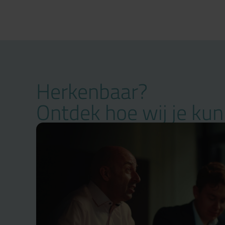
Herkenbaar?
Ontdek hoe wij je ku