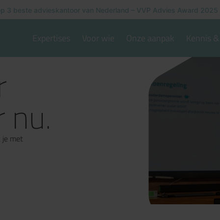
p 3 beste advieskantoor van Nederland – VVP Advies Award 2025
Expertises
Voor wie
Onze aanpak
Kennis & 
r
 nu.
 je met