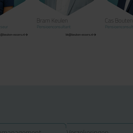
Bram Keulen
Cas Bouten
Pensioenconsultant
Pensioenconsultant
-essers.nl
bk@beuken-essers.nl
cb@beu
mmanagement
Verzekeringen