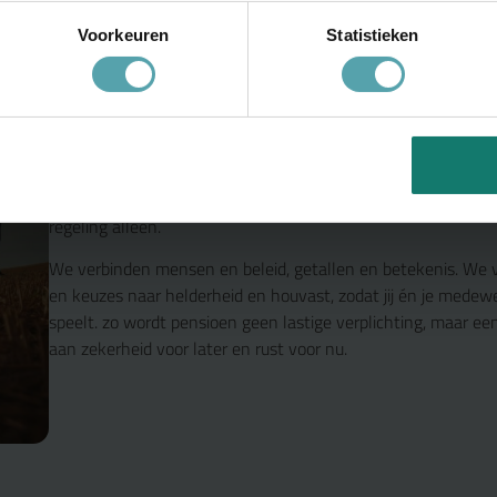
Voorkeuren
Statistieken
Geen standaard pensio
Wel écht begrip
Pensioen gaat over meer dan cijfers en rekenmodellen. Het 
medewerkers én de continuïteit van je organisatie. Daarom ki
regeling alleen.
We verbinden mensen en beleid, getallen en betekenis. We
en keuzes naar helderheid en houvast, zodat jij én je medew
speelt. zo wordt pensioen geen lastige verplichting, maar 
aan zekerheid voor later en rust voor nu.