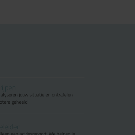
rijpen
alyseren jouw situatie en ontrafelen
otere geheeld.
eleiden
lleen een adviesrapport. We helpen je