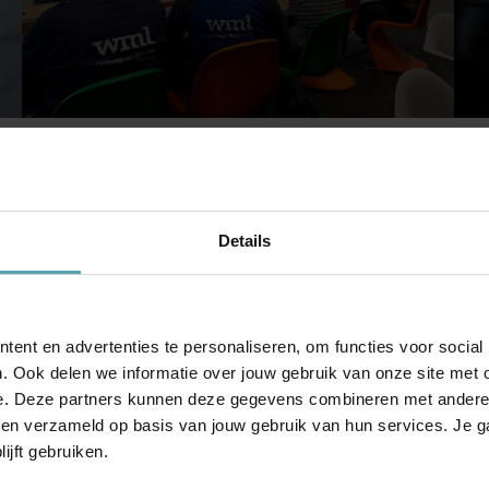
Een goede regeling is pas waardevol
R
als iedereen hem begrijpt
De
We begeleiden de invoering van het nieuwe
Wi
pensioenbeleid in je organisatie. Inclusief heldere uitleg
af
Details
voor je team, communicatieondersteuning én tools om
en
vragen van medewerkers te beantwoorden.
on
ent en advertenties te personaliseren, om functies voor social
. Ook delen we informatie over jouw gebruik van onze site met 
e. Deze partners kunnen deze gegevens combineren met andere in
bben verzameld op basis van jouw gebruik van hun services. Je 
ijft gebruiken.