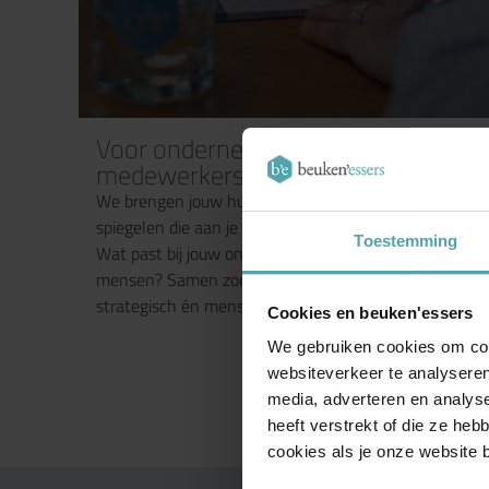
Voor ondernemers én hun
medewerkers
We brengen jouw huidige regeling in kaart en
spiegelen die aan je ambities, je budget en je team.
Toestemming
Wat past bij jouw onderneming? En wat motiveert je
mensen? Samen zorgen we voor een regeling die
strategisch én menselijk klopt.
Cookies en beuken'essers
We gebruiken cookies om cont
websiteverkeer te analyseren
media, adverteren en analys
heeft verstrekt of die ze he
cookies als je onze website bl