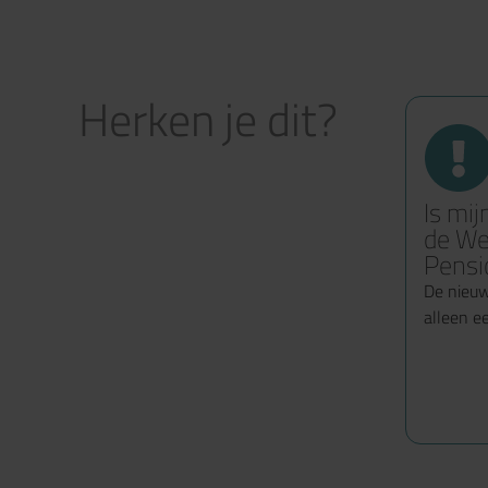
Herken je dit?
Is mij
de We
Pensi
De nieu
alleen e