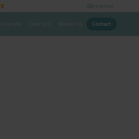
b'e portaal
inspiratie
Over ons
Werken bij
Contact