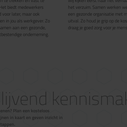
an te trekken én vast te
Wij kijken eerst naar het verha
Het biedt medewerkers
het verzuim. Samen werken w
 voor later, maar ook
een gezonde organisatie met m
en in jou als werkgever. Zo
uitval. Zo houd je grip op de ko
samen aan een gezonde,
draag je goed zorg voor je men
bestendige onderneming.
blijvend kennism
kenen? Plan een kosteloos
en in kaart en geven inzicht in
stappen.