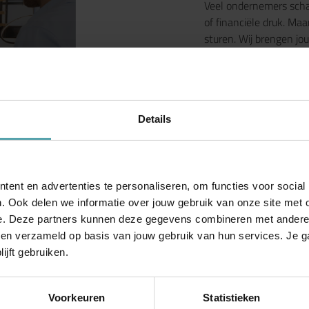
Veel ondernemers schak
of financiële druk. Maa
sturen. Wij brengen jou
verbanden die vaak ov
vertrouwen.
Een pensioenregeling 
Een financieringsvraag
Details
momenten is het fijn al
en met je meedenkt ove
ent en advertenties te personaliseren, om functies voor social
. Ook delen we informatie over jouw gebruik van onze site met 
e. Deze partners kunnen deze gegevens combineren met andere in
bben verzameld op basis van jouw gebruik van hun services. Je 
ijft gebruiken.
Voorkeuren
Statistieken