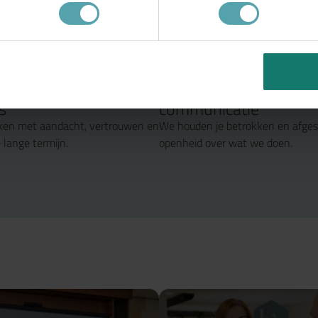
voor ondernemin
erken als
Duidelijke
s
communicatie
en met aandacht, vertrouwen en
We houden je betrokken en afge
 lange termijn.
openheid over wat we doen.