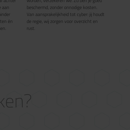
al achter
worden, verzekeren we. Zo ben je goed
e aan
beschermd, zonder onnodige kosten.
inder
Van aansprakelijkheid tot cyber: jij houdt
sten én
de regie, wij zorgen voor overzicht en
sen.
rust.
aken?