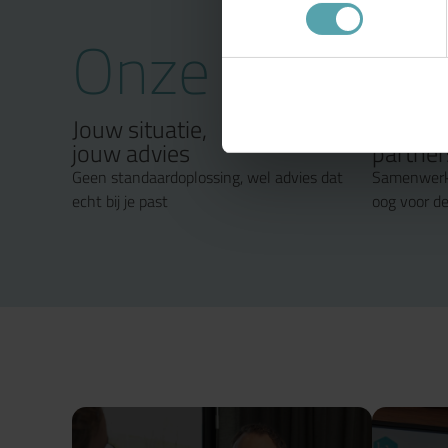
Onze aanpak 
Jouw situatie,
Samenw
jouw advies
partner
Geen standaardoplossing, wel advies dat
Samenwerk
echt bij je past
oog voor de