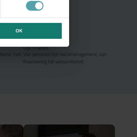
gen
OK
Specialisme
op maat
stemd, met
Van pensioen tot risicomanagement, van
financiering tot verzuimbeleid.