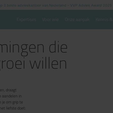
p 3 beste advieskantoor van Nederland – VVP Advies Award 2025
Expertises
Voor wie
Onze aanpak
Kennis & 
mingen die
roei willen
ten, draagt
e aandelen in
n je om grip te
het liefste doet: