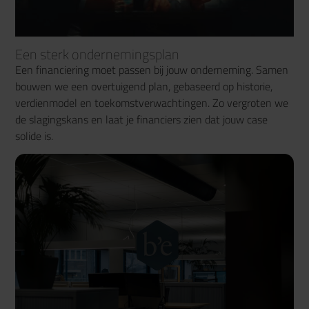
Een sterk ondernemingsplan
Een financiering moet passen bij jouw onderneming. Samen
bouwen we een overtuigend plan, gebaseerd op historie,
verdienmodel en toekomstverwachtingen. Zo vergroten we
de slagingskans en laat je financiers zien dat jouw case
solide is.