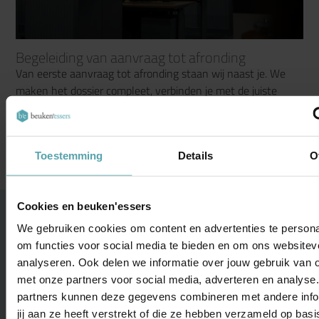
Begeleiding van aanvraag tot afronding
Van eerste aanvraag tot afronding staan wij naast je. We
maken het dossier compleet, verbinden je met de juiste
financiers en helpen jouw verhaal overtuigend te
presenteren. Jij focust op ondernemen, wij zorgen dat de
financiering rondkomt.
Toestemming
Details
O
Cookies en beuken'essers
We gebruiken cookies om content en advertenties te persona
om functies voor social media te bieden en om ons websitev
analyseren. Ook delen we informatie over jouw gebruik van o
met onze partners voor social media, adverteren en analyse
partners kunnen deze gegevens combineren met andere info
jij aan ze heeft verstrekt of die ze hebben verzameld op bas