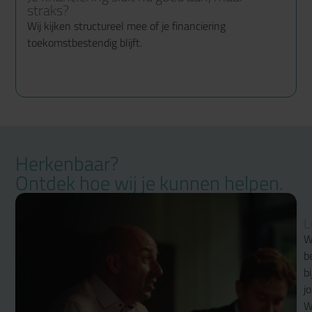
straks?
Wij kijken structureel mee of je financiering
toekomstbestendig blijft.
Herkenbaar?
Ontdek hoe wij je kunnen helpen.
L
W
b
bi
jo
W