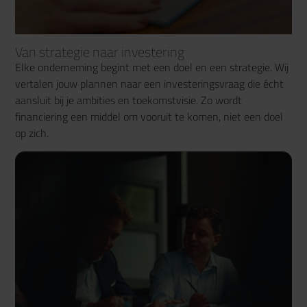
Van strategie naar investering
Elke onderneming begint met een doel en een strategie. Wij
vertalen jouw plannen naar een investeringsvraag die écht
aansluit bij je ambities en toekomstvisie. Zo wordt
financiering een middel om vooruit te komen, niet een doel
op zich.