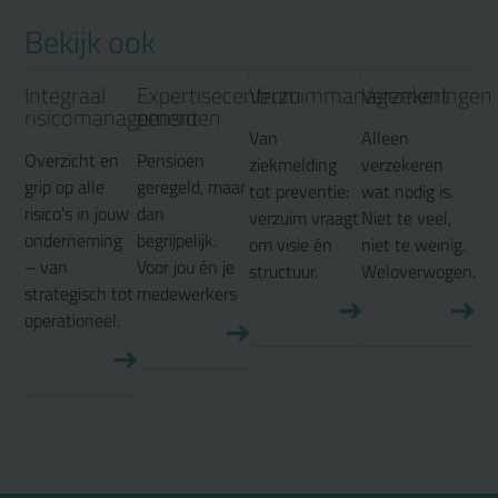
Bekijk ook
Integraal
Expertisecentrum
Verzuimmanagement
Verzekeringen
risicomanagement
pensioen
Van
Alleen
Overzicht en
Pensioen
ziekmelding
verzekeren
grip op alle
geregeld, maar
tot preventie:
wat nodig is.
risico’s in jouw
dan
verzuim vraagt
Niet te veel,
onderneming
begrijpelijk.
om visie én
niet te weinig.
– van
Voor jou én je
structuur.
Weloverwogen.
strategisch tot
medewerkers
operationeel.