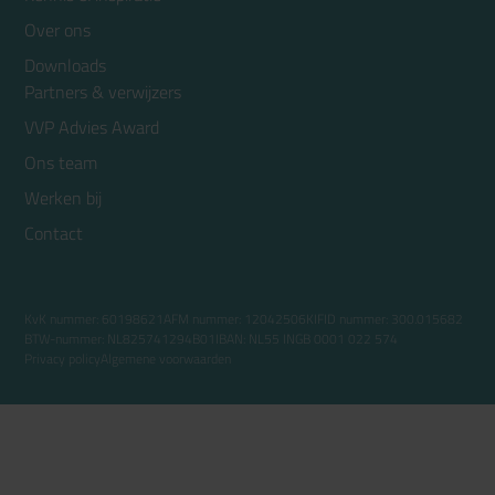
Over ons
Downloads
Partners & verwijzers
VVP Advies Award
Ons team
Werken bij
Contact
KvK nummer: 60198621
AFM nummer: 12042506
KIFID nummer: 300.015682
BTW-nummer: NL825741294B01
IBAN: NL55 INGB 0001 022 574
Privacy policy
Algemene voorwaarden